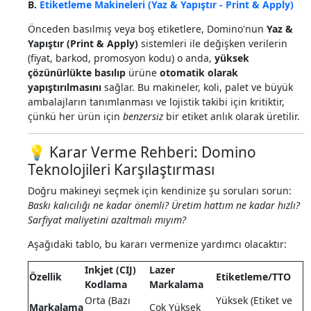
B.
Etiketleme Makineleri (Yaz & Yapıştır - Print & Apply)
Önceden basılmış veya boş etiketlere, Domino'nun
Yaz &
Yapıştır (Print & Apply)
sistemleri ile değişken verilerin
(fiyat, barkod, promosyon kodu) o anda,
yüksek
çözünürlükte basılıp
ürüne
otomatik olarak
yapıştırılmasını
sağlar. Bu makineler, koli, palet ve büyük
ambalajların tanımlanması ve lojistik takibi için kritiktir,
çünkü her ürün için
benzersiz
bir etiket anlık olarak üretilir.
💡 Karar Verme Rehberi: Domino
Teknolojileri Karşılaştırması
Doğru makineyi seçmek için kendinize şu soruları sorun:
Baskı kalıcılığı ne kadar önemli? Üretim hattım ne kadar hızlı?
Sarfiyat maliyetini azaltmalı mıyım?
Aşağıdaki tablo, bu kararı vermenize yardımcı olacaktır:
Inkjet (CIJ)
Lazer
Özellik
Etiketleme/TTO
Kodlama
Markalama
Orta (Bazı
Yüksek (Etiket ve
Markalama
Çok Yüksek