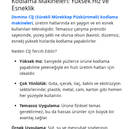
Kodlama Makineleri: Yüksek Hız ve
Esneklik
Domino CIJ (Sürekli Mürekkep Püskürtmeli) kodlama
makineleri
, üretim hatlarında en yaygın ve en esnek
kullanılan teknolojidir. Temassız çalışma prensibi
sayesinde, yüzey şekli ne olursa olsun (kavisli, düzensiz,
esnek) yüksek hızlarda kodlama yapabilirler.
Neden CIJ Tercih Edilir?
Yüksek Hız:
Saniyede yüzlerce ürüne kodlama
yapabilme yeteneğiyle en hızlı üretim hatları için
idealdir.
Çok Yönlülük:
Gıda, içecek, ilaç, kablo ve ekstrüzyon
sektörlerinde; plastik, metal, cam, karton gibi hemen
her yüzeyde kullanılır.
Temassız Uygulama:
Ürüne fiziksel temas
gerektirmez, bu da hassas ürünler için büyük bir
avantaj sağlar.
Örnek Uygulama:
Süt, su ve meşrubat şişelerinin