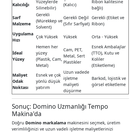
Yüzeylerde
Ribon kalitesine
Kalıcılığı
(Kalıcı)
Silinebilir)
bağlı)
Gerekli
Sarf
Gerekli Değil
Gerekli (Etiket ve
(Mürekkep ve
Malzeme
(Sıfır Sarfiyat)
Ribon)
Solvent)
Uygulama
Çok Yüksek
Yüksek
Orta - Yüksek
Hızı
Hemen her
Esnek Ambalajlar
Cam, PET,
İdeal
yüzey
(TTO), Kutu ve
Metal, Sert
Yüzey
(Plastik, Cam,
Koliler
Plastikler
Metal)
(Etiketleme)
Uzun vadede
Maliyet
Esnek ve çok
işletme
Barkod, lojistik ve
Odak
yönlü düşük
maliyeti
görsel etiketleme
Noktası
yatırım
düşürme
Sonuç: Domino Uzmanlığı Tempo
Makina'da
Doğru
Domino markalama
makinesini seçmek, üretim
verimliliğinizi ve uzun vadeli işletme maliyetlerinizi