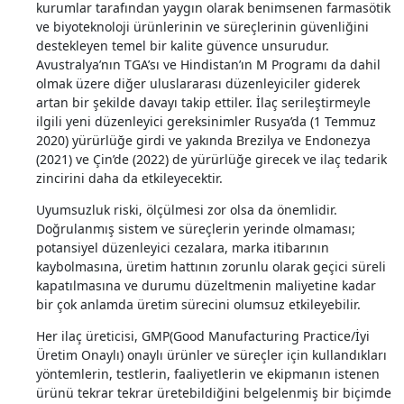
kurumlar tarafından yaygın olarak benimsenen farmasötik
ve biyoteknoloji ürünlerinin ve süreçlerinin güvenliğini
destekleyen temel bir kalite güvence unsurudur.
Avustralya’nın TGA’sı ve Hindistan’ın M Programı da dahil
olmak üzere diğer uluslararası düzenleyiciler giderek
artan bir şekilde davayı takip ettiler. İlaç serileştirmeyle
ilgili yeni düzenleyici gereksinimler Rusya’da (1 Temmuz
2020) yürürlüğe girdi ve yakında Brezilya ve Endonezya
(2021) ve Çin’de (2022) de yürürlüğe girecek ve ilaç tedarik
zincirini daha da etkileyecektir.
Uyumsuzluk riski, ölçülmesi zor olsa da önemlidir.
Doğrulanmış sistem ve süreçlerin yerinde olmaması;
potansiyel düzenleyici cezalara, marka itibarının
kaybolmasına, üretim hattının zorunlu olarak geçici süreli
kapatılmasına ve durumu düzeltmenin maliyetine kadar
bir çok anlamda üretim sürecini olumsuz etkileyebilir.
Her ilaç üreticisi, GMP(Good Manufacturing Practice/İyi
Üretim Onaylı) onaylı ürünler ve süreçler için kullandıkları
yöntemlerin, testlerin, faaliyetlerin ve ekipmanın istenen
ürünü tekrar tekrar üretebildiğini belgelenmiş bir biçimde