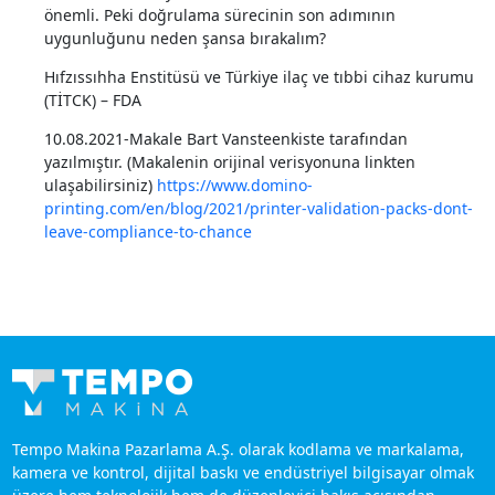
önemli. Peki doğrulama sürecinin son adımının
uygunluğunu neden şansa bırakalım?
Hıfzıssıhha Enstitüsü ve Türkiye ilaç ve tıbbi cihaz kurumu
(TİTCK) – FDA
10.08.2021-Makale Bart Vansteenkiste tarafından
yazılmıştır. (Makalenin orijinal verisyonuna linkten
ulaşabilirsiniz)
https://www.domino-
printing.com/en/blog/2021/printer-validation-packs-dont-
leave-compliance-to-chance
Tempo Makina Pazarlama A.Ş. olarak kodlama ve markalama,
kamera ve kontrol, dijital baskı ve endüstriyel bilgisayar olmak