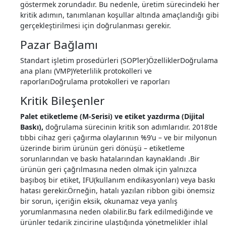
göstermek zorundadır. Bu nedenle, üretim sürecindeki her
kritik adımın, tanımlanan koşullar altında amaçlandığı gibi
gerçekleştirilmesi için doğrulanması gerekir.
Pazar Bağlamı
Standart işletim prosedürleri (SOP’ler)ÖzelliklerDoğrulama
ana planı (VMP)Yeterlilik protokolleri ve
raporlarıDoğrulama protokolleri ve raporları
Kritik Bileşenler
Palet etiketleme (M-Serisi) ve etiket yazdırma (Dijital
Baskı),
doğrulama sürecinin kritik son adımlarıdır. 2018’de
tıbbi cihaz geri çağırma olaylarının %9’u – ve bir milyonun
üzerinde birim ürünün geri dönüşü – etiketleme
sorunlarından ve baskı hatalarından kaynaklandı .Bir
ürünün geri çağrılmasına neden olmak için yalnızca
başıboş bir etiket, IFU(kullanım endikasyonları) veya baskı
hatası gerekir.Örneğin, hatalı yazılan ribbon gibi önemsiz
bir sorun, içeriğin eksik, okunamaz veya yanlış
yorumlanmasına neden olabilir.Bu fark edilmediğinde ve
ürünler tedarik zincirine ulaştığında yönetmelikler ihlal