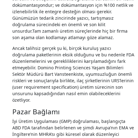
dokümantasyondur; ve dokümantasyon için %100 netlik ve
izlenebilirlik ile entegre desteğin olması gerekir.
Günümüzün tedarik zincirinde yazıcı, tartışmasız
doğrulama sürecindeki en önemli ve son kilit
unsurdur.Tam zamanlı üretim süreçlerinde hiç bir firma
son aşama olan kodlamayı atlamayı göze alamaz.
Ancak talihsiz gerçek şu ki, birçok kuruluş yazıcı
doğrulama paketlerinin eksik olduğunu ve bu nedenle FDA
düzenlemelerini ve gerekliliklerini karşılamadığını fark
etmeyebilir. Domino Printing Sciences Yaşam Bilimleri
Sektör Müdürü Bart Vansteenkiste, uyumsuzluğun önemli
riskleri ve sonuçlarıyla birlikte, ilaç şirketlerinin URS’lerinin
(user requirement specification) üretim sürecinin son
unsurunu kapsadığından nasıl emin olabileceklerini
özetliyor.
Pazar Bağlamı
İyi Üretim Uygulaması (GMP) doğrulaması, başlangıçta
ABD FDA tarafından belirlenen ve şimdi Avrupa’nın EMA ve
İngiltere’nin MHRA’sı gibi küresel olarak düzenleyici