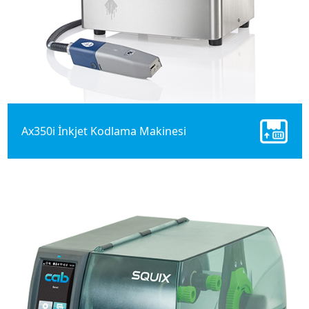
Ax350i İnkjet Kodlama Makinesi