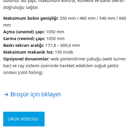
bulunur. Bu yapı, maksimum kontrol, esneklik ve baskı tekrarı
doğruluğu sağlar.
Maksimum bobin genişliği:
350 mm / 460 mm / 540 mm / 660
mm
Açma (unwind) çapı:
1050 mm
Sarma (rewind) çapı:
1050 mm
Baskı tekrarı aralığı:
177,8 – 609,6 mm
Maksimum mekanik hız:
150 m/dk
Opsiyonel donanımlar:
web yönlendirme çubuğu (web turner
bar) ve ray sistemi üzerinde hareket edebilen soğuk yaldız
ünitesi (cold foiling)
→ Broşür için tıklayın
ÜRÜN VİDEOSU