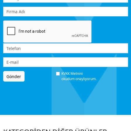
KVKK Metnini
Gönder
okudum onaylıyorum.