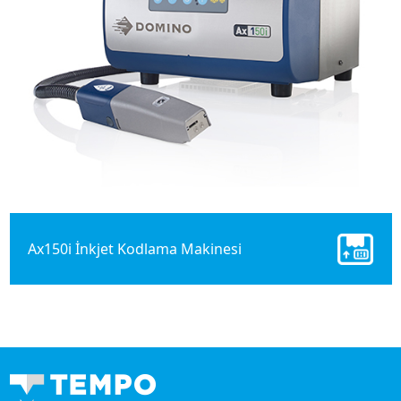
Ax150i İnkjet Kodlama Makinesi