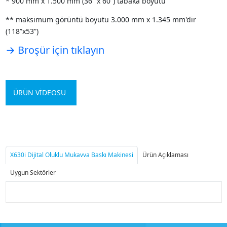
* 900 mm x 1.500 mm (36” x 60”) tabaka boyutu
** maksimum görüntü boyutu 3.000 mm x 1.345 mm'dir
(118”x53”)
→ Broşür için tıklayın
ÜRÜN VİDEOSU
X630i Dijital Oluklu Mukavva Baskı Makinesi
Ürün Açıklaması
Uygun Sektörler