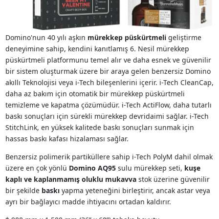
Domino'nun 40 yılı aşkın
mürekkep püskürtmeli
geliştirme
deneyimine sahip, kendini kanıtlamış 6. Nesil mürekkep
püskürtmeli platformunu temel alır ve daha esnek ve güvenilir
bir sistem oluşturmak üzere bir araya gelen benzersiz Domino
akıllı Teknolojisi veya i-Tech bileşenlerini içerir. i-Tech CleanCap,
daha az bakım için otomatik bir mürekkep püskürtmeli
temizleme ve kapatma çözümüdür. i-Tech ActiFlow, daha tutarlı
baskı sonuçları için sürekli mürekkep devridaimi sağlar. i-Tech
StitchLink, en yüksek kalitede baskı sonuçları sunmak için
hassas baskı kafası hizalaması sağlar.
Benzersiz polimerik partiküllere sahip i-Tech PolyM dahil olmak
üzere en çok yönlü
Domino AQ95
sulu mürekkep seti,
kuşe
kaplı ve kaplanmamış oluklu mukavva
stok üzerine güvenilir
bir şekilde
baskı
yapma yeteneğini birleştirir, ancak astar veya
ayrı bir bağlayıcı madde ihtiyacını ortadan kaldırır.