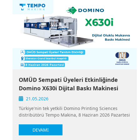
OMÜD Sempati Üyeleri Etkinliğinde
Domino X630i Dijital Baskı Makinesi
Tanıtımı
21.05.2026
Türkiye'nin tek yetkili Domino Printing Sciences
distribütörü Tempo Makina, 8 Haziran 2026 Pazartesi
günü Oluklu Mukavva Sanayicileri Derneği (OMÜD)
Sempati Üyeleri Tanıtım Etkinliği'nde sektör
DEVAMI
profesyonelleriyle bir araya gelecek. Sheraton Grand