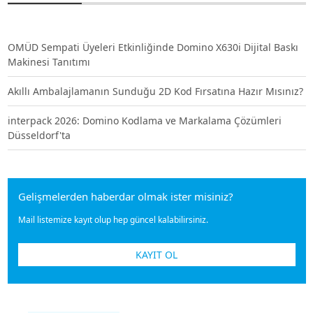
OMÜD Sempati Üyeleri Etkinliğinde Domino X630i Dijital Baskı
Makinesi Tanıtımı
Akıllı Ambalajlamanın Sunduğu 2D Kod Fırsatına Hazır Mısınız?
interpack 2026: Domino Kodlama ve Markalama Çözümleri
Düsseldorf'ta
Gelişmelerden haberdar olmak ister misiniz?
Mail listemize kayıt olup hep güncel kalabilirsiniz.
KAYIT OL